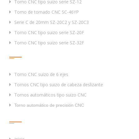
Torno CNC tipo suizo serie SZ-12
Torno de tornado CNC SC-46YP
Serie C de 20mm SZ-20C2 y SZ-20C3
Torno CNC tipo suizo serie SZ-20F
Torno CNC tipo suizo serie SZ-32F
Etiqueta
Torno CNC suizo de 6 ejes
Tornos CNC tipo suizo de cabeza deslizante
Tornos automáticos tipo suizo CNC
Torno automático de precisión CNC
Enlaces Rápidos