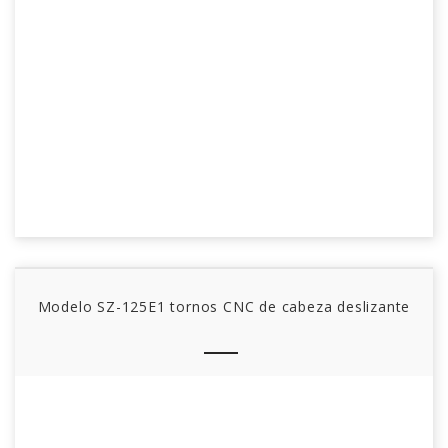
Modelo SZ-125E1 tornos CNC de cabeza deslizante