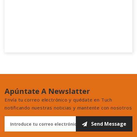
Apúntate A Newslatter
Envía tu correo electrónico y quédate en Tuch
notificando nuestras noticias y mantente con nosotros