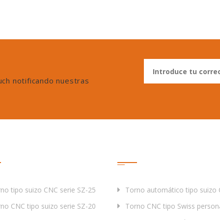
uch notificando nuestras
ductos
Etiqueta
no tipo suizo CNC serie SZ-25
Torno automático tipo suizo
no CNC tipo suizo serie SZ-20
Torno CNC tipo Swiss person