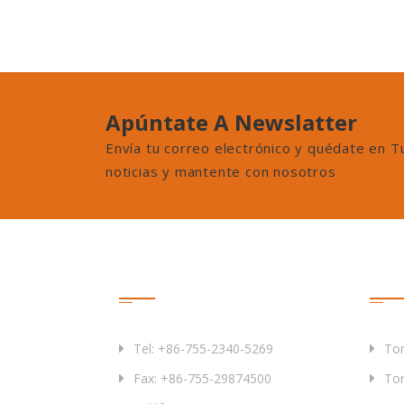
Apúntate A Newslatter
Envía tu correo electrónico y quédate en T
noticias y mantente con nosotros
Contáctenos
Pro
Tel: +86-755-2340-5269
Tor
Fax: +86-755-29874500
Tor