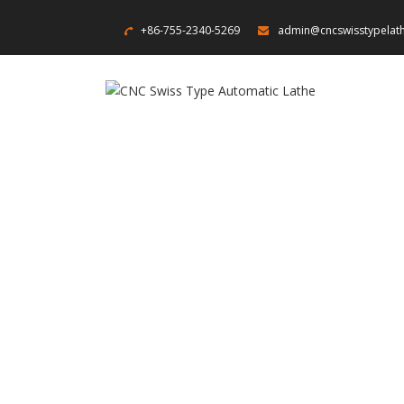
+86-755-2340-5269
admin@cncswisstypelat