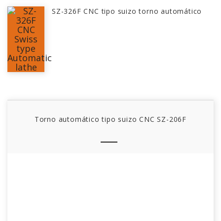
SZ-326F CNC tipo suizo torno automático
Torno automático tipo suizo CNC SZ-206F