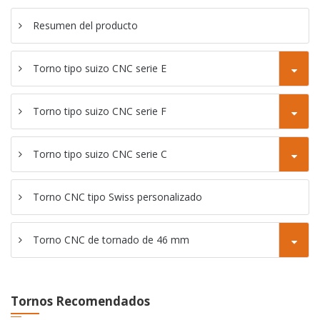
CNC SC-46YD
Resumen del producto
Torno de tornado
CNC SC-46YP
Torno tipo suizo CNC serie E
Torno tipo suizo CNC serie F
Torno tipo suizo CNC serie C
Torno CNC tipo Swiss personalizado
Torno CNC de tornado de 46 mm
Tornos Recomendados