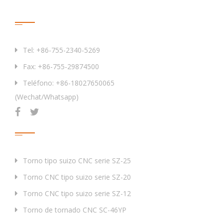
Contáctenos
Tel: +86-755-2340-5269
Fax: +86-755-29874500
Teléfono: +86-18027650065
(Wechat/Whatsapp)
Productos
Torno tipo suizo CNC serie SZ-25
Torno CNC tipo suizo serie SZ-20
Torno CNC tipo suizo serie SZ-12
Torno de tornado CNC SC-46YP