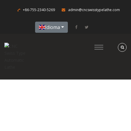
+86-755-2340-5269
admin@cncswisstypelathe.com
Idioma
Inicio
Productos
Caso
Resumen del
producto
Noticias
Instrumentos
Torno tipo suizo
ópticos
Sobre
Noticias de la
CNC serie E