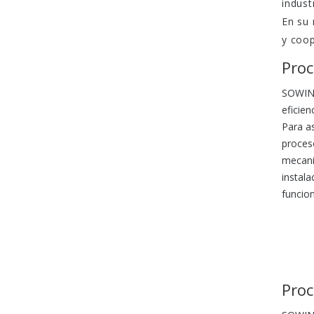
indust
En su 
y coo
Proc
SOWIN 
eficie
Para a
proces
mecaniz
instala
funcio
Proc