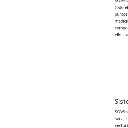
SOWIN e
todo e
puntos
medici
campo 
ellos p
Sist
SOWIN 
servic
sector