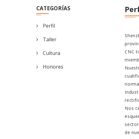
Perf
CATEGORÍAS
Perfil
Shenzh
Taller
provin
CNC ti
Cultura
miembr
Honores
Nuestr
cualif
normat
Indust
rectif
Nos c
esquem
sector
de nue