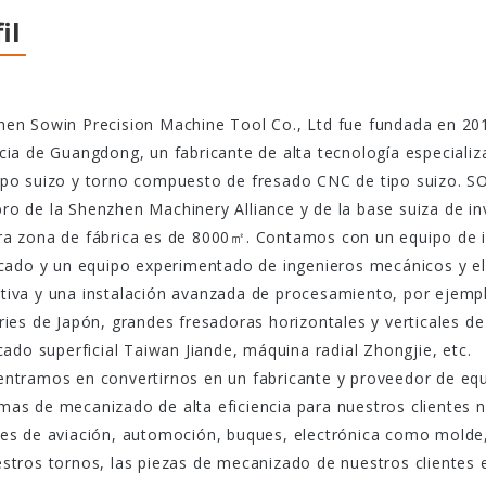
il
en Sowin Precision Machine Tool Co., Ltd fue fundada en 20
cia de Guangdong, un fabricante de alta tecnología especializ
po suizo y torno compuesto de fresado CNC de tipo suizo. S
o de la Shenzhen Machinery Alliance y de la base suiza de in
a zona de fábrica es de 8000㎡. Contamos con un equipo de i
icado y un equipo experimentado de ingenieros mecánicos y el
iva y una instalación avanzada de procesamiento, por ejemplo
ries de Japón, grandes fresadoras horizontales y verticale
icado superficial Taiwan Jiande, máquina radial Zhongjie, etc.
entramos en convertirnos en un fabricante y proveedor de eq
as de mecanizado de alta eficiencia para nuestros clientes na
es de aviación, automoción, buques, electrónica como molde, e
stros tornos, las piezas de mecanizado de nuestros clientes e