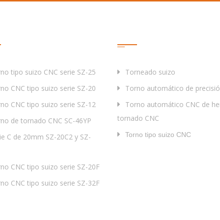
ductos
Etiqueta
no tipo suizo CNC serie SZ-25
Torneado suizo
no CNC tipo suizo serie SZ-20
Torno automático de precisi
no CNC tipo suizo serie SZ-12
Torno automático CNC de he
tornado CNC
no de tornado CNC SC-46YP
Torno tipo suizo CNC
ie C de 20mm SZ-20C2 y SZ-
no CNC tipo suizo serie SZ-20F
no CNC tipo suizo serie SZ-32F