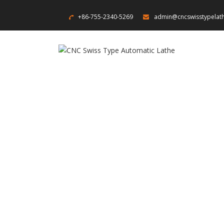
+86-755-2340-5269
admin@cncswisstypelat