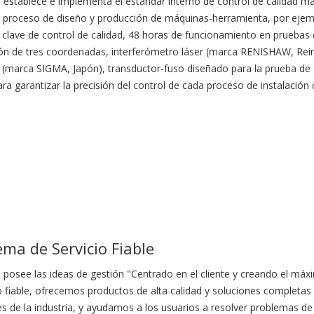
stablece e implementa el estándar interno de control de calidad más 
l proceso de diseño y producción de máquinas-herramienta, por ejem
 clave de control de calidad, 48 horas de funcionamiento en pruebas
ón de tres coordenadas, interferómetro láser (marca RENISHAW, Rei
(marca SIGMA, Japón), transductor-fuso diseñado para la prueba de
ara garantizar la precisión del control de cada proceso de instalación 
ema de Servicio Fiable
posee las ideas de gestión "Centrado en el cliente y creando el máxi
io fiable, ofrecemos productos de alta calidad y soluciones completa
es de la industria, y ayudamos a los usuarios a resolver problemas d