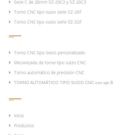
Serie C de 20mm SZ-20C2 y SZ-20C3
Torno CNC tipo suizo serie SZ-20F
Torno CNC tipo suizo serie SZ-32F
Etiqueta
Torno CNC tipo Swiss personalizado
Mecanizado de torno tipo suizo CNC
Torno automático de precisión CNC
TORNO AUTOMÁTICO TIPO SUIZO CNC con eje B
Enlaces Rápidos
Inicio
Productos