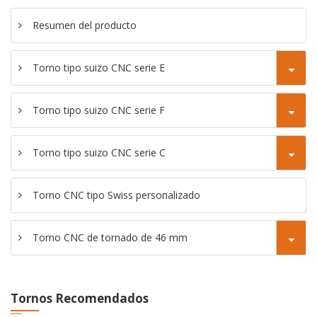
CNC SC-46YD
Resumen del producto
Torno de tornado
CNC SC-46YP
Torno tipo suizo CNC serie E
Torno tipo suizo CNC serie F
Torno tipo suizo CNC serie C
Torno CNC tipo Swiss personalizado
Torno CNC de tornado de 46 mm
Tornos Recomendados