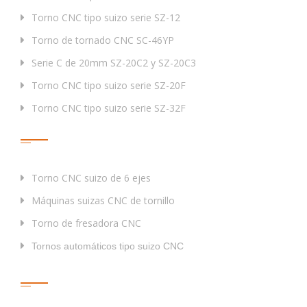
principal/subalterno hacia la parte
mm
1050
Torno CNC tipo suizo serie SZ-12
inferior del cuerpo del torno
Torno de tornado CNC SC-46YP
Reducción del volumen del tanque
L
1
50
Serie C de 20mm SZ-20C2 y SZ-20C3
de aceite
Torno CNC tipo suizo serie SZ-20F
Peso neto
Kg
19
50
Torno CNC tipo suizo serie SZ-32F
Dimensiones (L×O×H)
mm
2043×1302×1746
Etiqueta
Planos de diseño de torno CNC automático tipo
paleta deslizante
Torno CNC suizo de 6 ejes
Máquinas suizas CNC de tornillo
Torno de fresadora CNC
Tornos automáticos tipo suizo CNC
Enlaces Rápidos