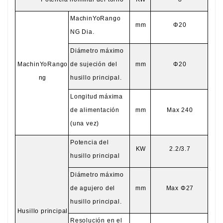
Machin
Yo
Rango
mm
Φ
20
NG Dia.
Diámetro máximo
Machin
Yo
Rango
de sujeción del
mm
Φ
20
ng
husillo principal.
Longitud máxima
de alimentación
mm
Max 240
(una vez)
Potencia del
KW
2.2/3.7
husillo principal
Diámetro máximo
de agujero del
mm
Max Φ27
husillo principal.
Husillo principal
Resolución en el