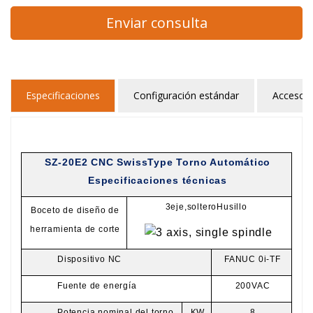
Enviar consulta
Especificaciones
Configuración estándar
Accesori
SZ-20E2 CNC SwissType Torno Automático
Especificaciones técnicas
3
eje,
soltero
Husillo
Boceto de diseño de
herramienta de corte
Dispositivo NC
FANUC 0i-TF
Fuente de energía
200VAC
Potencia nominal del torno
KW
8