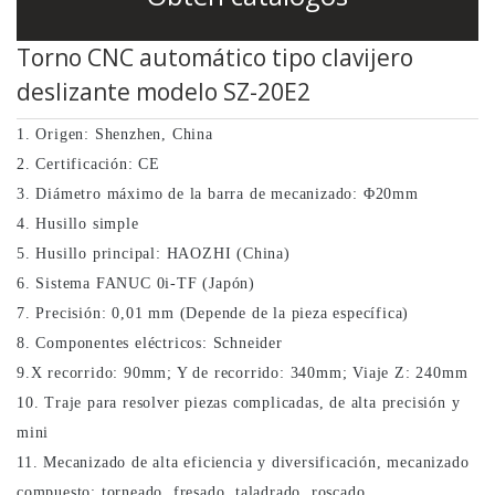
CNC SC-46YD
Torno CNC automático tipo clavijero
Torno de tornado
deslizante modelo SZ-20E2
CNC SC-46YP
1. Origen: Shenzhen, China
2. Certificación: CE
3. Diámetro máximo de la barra de mecanizado: Φ20mm
4. Husillo simple
5. Husillo principal: HAOZHI (China)
6. Sistema FANUC 0i-TF (Japón)
7. Precisión: 0,01 mm (Depende de la pieza específica)
8. Componentes eléctricos: Schneider
9.X recorrido: 90mm; Y de recorrido: 340mm; Viaje Z: 240mm
10. Traje para resolver piezas complicadas, de alta precisión y
mini
11. Mecanizado de alta eficiencia y diversificación, mecanizado
compuesto: torneado, fresado, taladrado, roscado