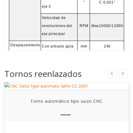
°
C 0,001°
eje C
Velocidad de
revoluciones del
RPM
Max10000/12000
eje principal
Desplazamiento
Con arbusto guía
mm
240
máximo del eje
Arbusto no guía
mm
355
principal
Tornos reenlazados
Cantidad máxima de
PCS
16
herramientas instalada.
Herramienta de
Modelo × Cantidad
6×□
12
torneado OD
Torno automático tipo suizo CNC
Modelo × Cantidad
4×ER16
Perforando la dia.
mm
Max Φ10