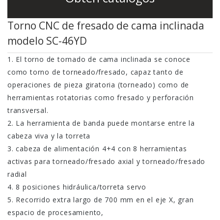
CNC SC-46YD
Torno CNC de fresado de cama inclinada
Torno de tornado
modelo SC-46YD
CNC SC-46YP
1. El torno de tornado de cama inclinada se conoce
como torno de torneado/fresado, capaz tanto de
operaciones de pieza giratoria (torneado) como de
herramientas rotatorias como fresado y perforación
transversal.
2. La herramienta de banda puede montarse entre la
cabeza viva y la torreta
3. cabeza de alimentación 4+4 con 8 herramientas
activas para torneado/fresado axial y torneado/fresado
radial
4. 8 posiciones hidráulica/torreta servo
5. Recorrido extra largo de 700 mm en el eje X, gran
espacio de procesamiento,