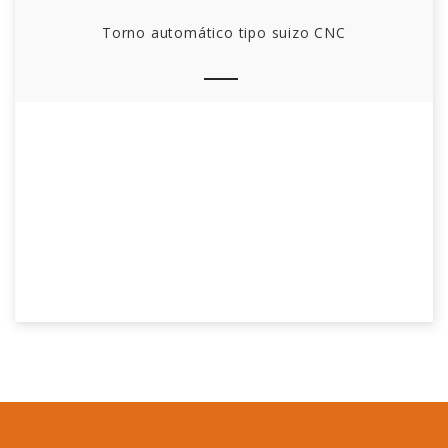
Viaje máximo
Eje Y
mm
210
Torno automático tipo suizo CNC
Eje Z
mm
350
Precisión de
posicionamiento
mm
0.005
en los ejes X/Y/Z
Precisión de
Precisión en el
posicionamiento
mm
0.005
posicionamiento
repetitivo en los
ejes X/Y/Z
Precisión de
salto rotatorio del
mm
0.003
husillo
Freno tipo banh de eje
Freno hidráulico
Gradiente del cuerpo del torno
°
30°