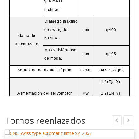
y la mesa
inclinada
Diámetro máximo
de swing del
mm
φ400
Gama de
husillo.
mecanizado
Max volviéndose
mm
φ195
de moda.
Velocidad de avance rápida
m/min
24(X
,Y, Z
eje),
1.8(
Eje X
),
Alimentación del servomotor
KW
1.2(
Eje Y
),
1,8 (eje Z)
Tornos reenlazados
Alimentación de cabeza activa
KW
1.8
Eje X
mm
1400