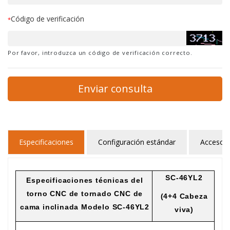
Código de verificación
*
Por favor, introduzca un código de verificación correcto.
Enviar consulta
Especificaciones
Configuración estándar
Accesori
SC-46YL2
Especificaciones técnicas del
torno CNC de tornado CNC de
(
4+4 Cabeza
cama inclinada Modelo SC-46YL2
viva
)