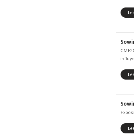
Le
Sowi
CME20
influy
Le
Sowin
Expos
Le