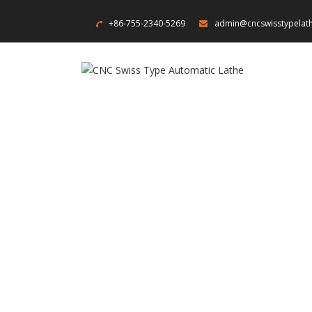
+86-755-2340-5269
admin@cncswisstypelat