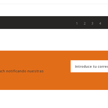
1
2
3
4
uch notificando nuestras
ductos
Etiqueta