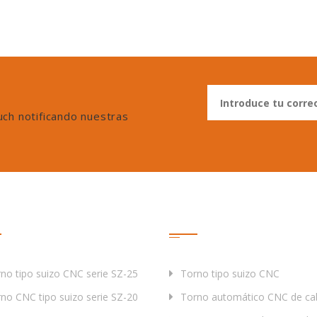
uch notificando nuestras
ductos
Etiqueta
no tipo suizo CNC serie SZ-25
Torno tipo suizo CNC
no CNC tipo suizo serie SZ-20
Torno automático CNC de cab