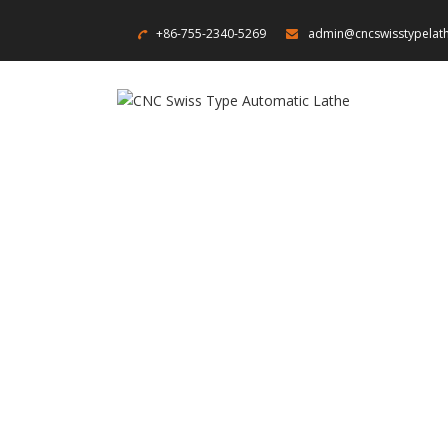
+86-755-2340-5269
admin@cncswisstypelat
Sowin se une a la 24ª E