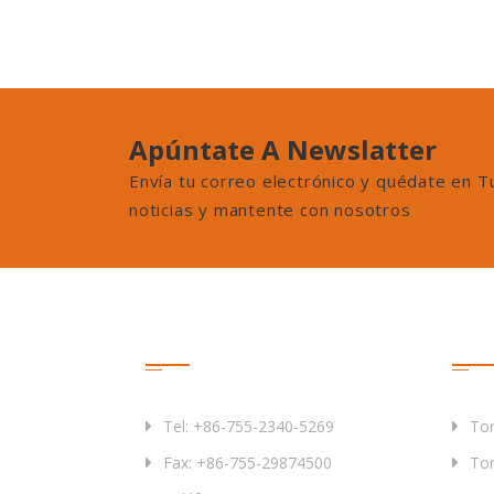
Apúntate A Newslatter
Envía tu correo electrónico y quédate en T
noticias y mantente con nosotros
Contáctenos
Pro
Tel: +86-755-2340-5269
Tor
Fax: +86-755-29874500
Tor